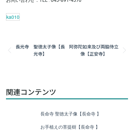
お問い合わせ：TEL : 045-891-4576
ka010
Post
長光寺 聖徳太子像【長
阿弥陀如来及び両脇侍立
navigation
Previous
Next
光寺】
像【正安寺】
post:
post:
関連コンテンツ
長命寺 聖徳太子像【長命寺 】
お手植えの菩提樹【長命寺 】