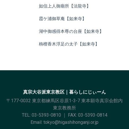
如信上人御廟所【法龍寺】
霞ケ浦御草庵【如来寺】
湖中御感得本尊の台座【如来寺】
栴檀香木浮足の太子【如来寺】
真宗大谷派東京教区｜暮らしにじぃーん
〒177-0032 東京都練馬区谷原1-3-7 東本願寺真宗会館内
東京教務所
TEL:
03-5393-0810
｜ FAX: 03-5393-0814
Email:
tokyo@higashihonganji.or.jp