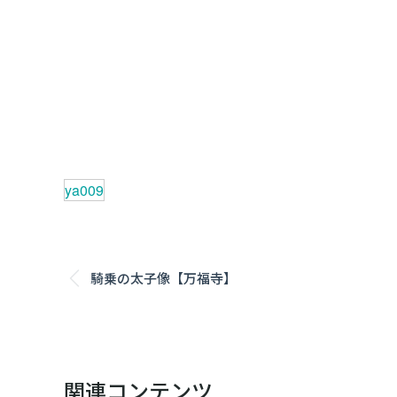
ya009
Post
騎乗の太子像【万福寺】
Previous
navigation
post:
関連コンテンツ