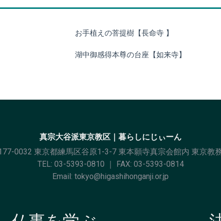
お手植えの菩提樹【長命寺 】
湖中御感得本尊の台座【如来寺】
真宗大谷派東京教区｜暮らしにじぃーん
177-0032 東京都練馬区谷原1-3-7 東本願寺真宗会館内 東京教
TEL:
03-5393-0810
｜ FAX: 03-5393-0814
Email:
tokyo@higashihonganji.or.jp