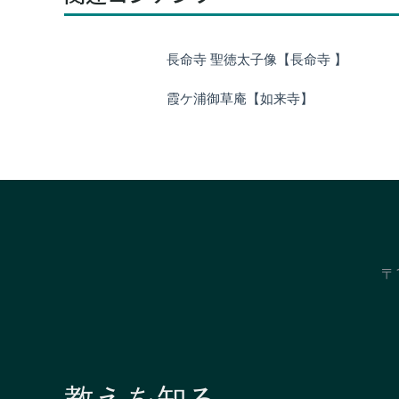
長命寺 聖徳太子像【長命寺 】
霞ケ浦御草庵【如来寺】
〒