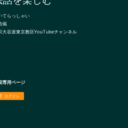
法話を楽しむ
いてらっしゃい
信偈
宗大谷派東京教区YouTubeチャンネル
院専用ページ
ログイン