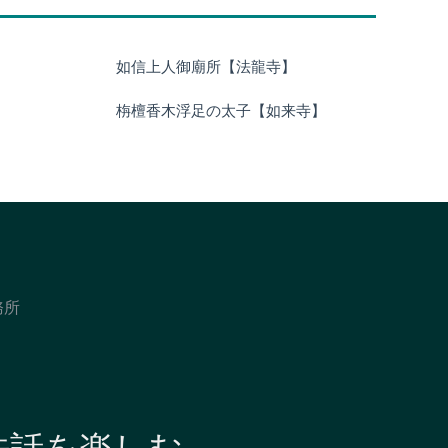
如信上人御廟所【法龍寺】
栴檀香木浮足の太子【如来寺】
務所