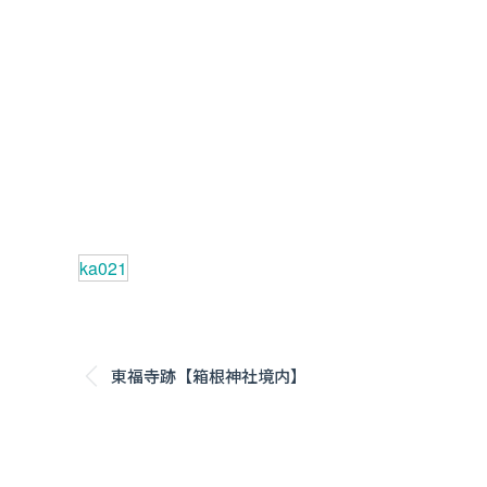
ka021
Post
東福寺跡【箱根神社境内】
Previous
navigation
post: