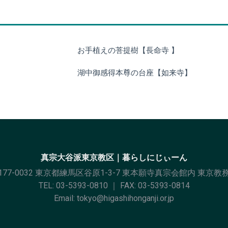
お手植えの菩提樹【長命寺 】
湖中御感得本尊の台座【如来寺】
真宗大谷派東京教区｜暮らしにじぃーん
177-0032 東京都練馬区谷原1-3-7 東本願寺真宗会館内 東京教
TEL:
03-5393-0810
｜ FAX: 03-5393-0814
Email:
tokyo@higashihonganji.or.jp