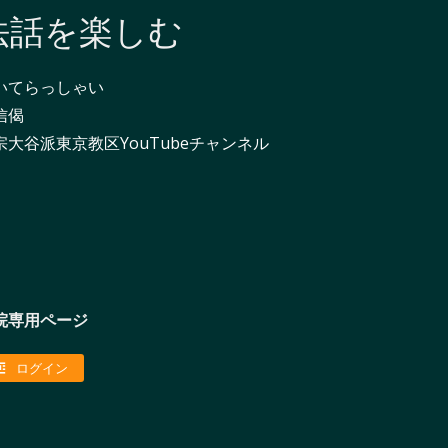
法話を楽しむ
いてらっしゃい
信偈
宗大谷派東京教区YouTubeチャンネル
院専用ページ
ログイン