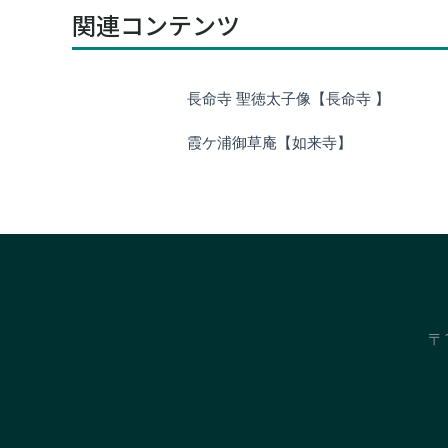
関連コンテンツ
長命寺 聖徳太子像【長命寺 】
霞ケ浦御草庵【如来寺】
〒