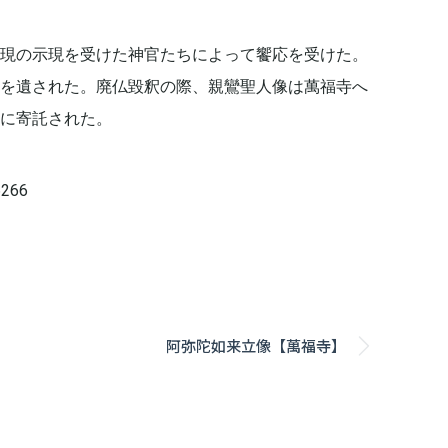
現の示現を受けた神官たちによって饗応を受けた。
を遺された。廃仏毀釈の際、親鸞聖人像は萬福寺へ
に寄託された。
266
阿弥陀如来立像【萬福寺】