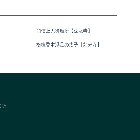
如信上人御廟所【法龍寺】
栴檀香木浮足の太子【如来寺】
務所