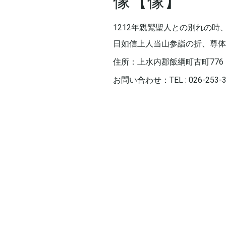
像【像】
1212年親鸞聖人との別れの時
日如信上人当山参詣の折、尊体
住所：上水内郡飯綱町古町776
お問い合わせ：TEL : 026-253-3
Next
post: