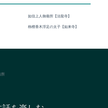
如信上人御廟所【法龍寺】
栴檀香木浮足の太子【如来寺】
務所