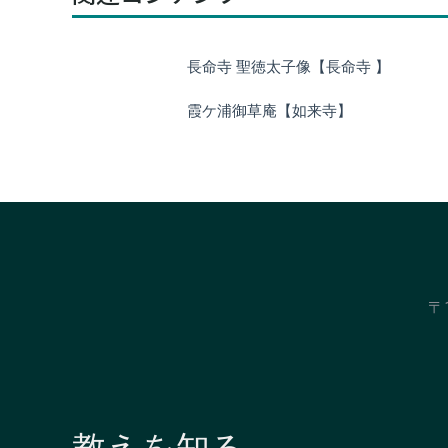
長命寺 聖徳太子像【長命寺 】
霞ケ浦御草庵【如来寺】
〒