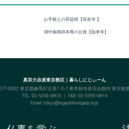
お手植えの菩提樹【長命寺 】
湖中御感得本尊の台座【如来寺】
真宗大谷派東京教区｜暮らしにじぃーん
177-0032 東京都練馬区谷原1-3-7 東本願寺真宗会館内 東京教
TEL:
03-5393-0810
｜ FAX: 03-5393-0814
Email:
tokyo@higashihonganji.or.jp