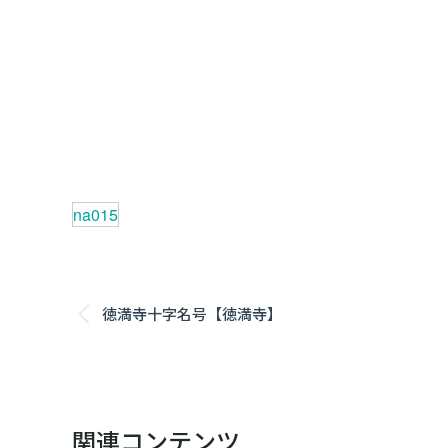
na015
Post
徳満寺十字名号【徳満寺】
Previous
navigation
post:
関連コンテンツ