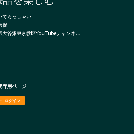
法話を楽しむ
いてらっしゃい
信偈
宗大谷派東京教区YouTubeチャンネル
院専用ページ
ログイン