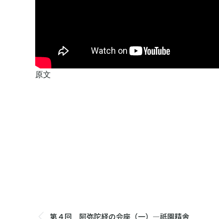
原文
Post
navigation
第４回 阿弥陀経の会座（一）―祇園精舎