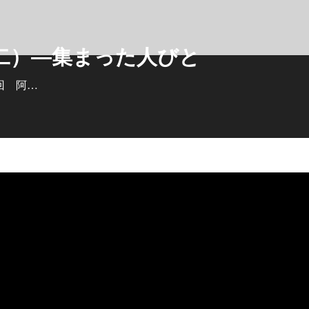
二）―集まった人びと
回 阿…