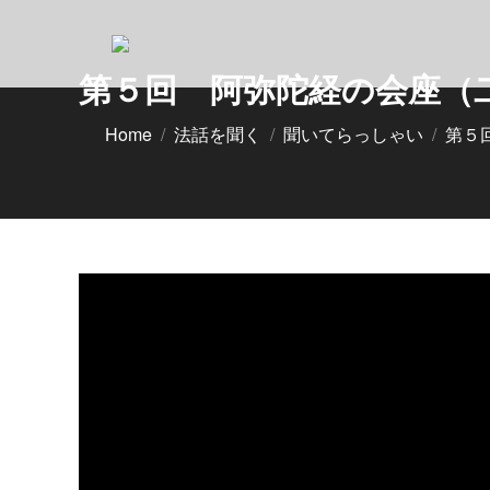
第５回 阿弥陀経の会座（
You are here:
Home
法話を聞く
聞いてらっしゃい
第５