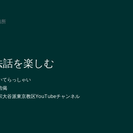
務所
法話を楽しむ
いてらっしゃい
信偈
宗大谷派東京教区YouTubeチャンネル