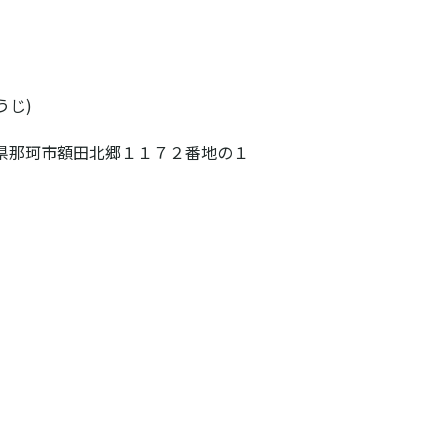
うじ)
 茨城県那珂市額田北郷１１７２番地の１