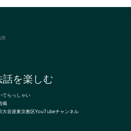
務所
法話を楽しむ
いてらっしゃい
信偈
宗大谷派東京教区YouTubeチャンネル