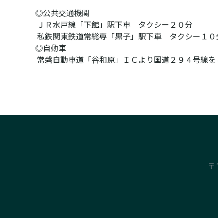
◎公共交通機関

 ＪＲ水戸線「下館」駅下車　タクシー２０分

 私鉄関東鉄道常総専「黒子」駅下車　タクシー１０分

◎自動車

 常磐自動車道「谷和原」ＩＣより国道２９４号線を
〒