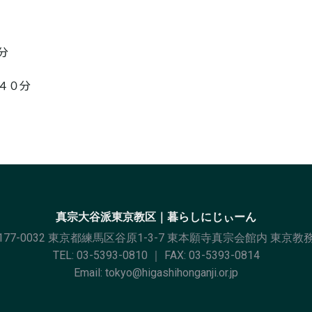
４０分
真宗大谷派東京教区｜暮らしにじぃーん
177-0032 東京都練馬区谷原1-3-7 東本願寺真宗会館内 東京教
TEL:
03-5393-0810
｜ FAX: 03-5393-0814
Email:
tokyo@higashihonganji.or.jp