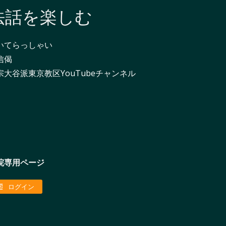
法話を楽しむ
いてらっしゃい
信偈
宗大谷派東京教区YouTubeチャンネル
院専用ページ
ログイン