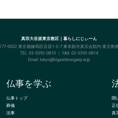
真宗大谷派東京教区｜暮らしにじぃーん
177-0032 東京都練馬区谷原1-3-7 東本願寺真宗会館内 東京教
TEL:
03-5393-0810
｜ FAX: 03-5393-0814
Email:
tokyo@higashihonganji.or.jp
仏事を学ぶ
仏事トップ
聞
葬儀
正
法事
真