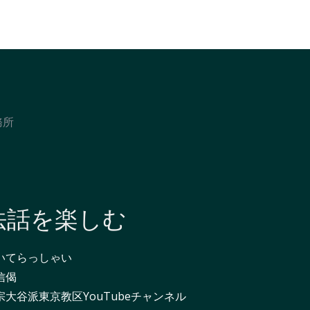
務所
法話を楽しむ
いてらっしゃい
信偈
宗大谷派東京教区YouTubeチャンネル