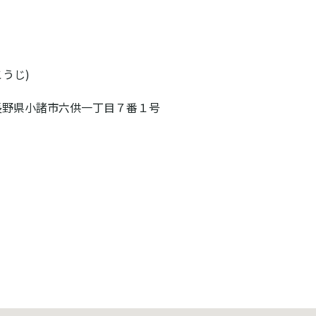
こうじ)
27 長野県小諸市六供一丁目７番１号