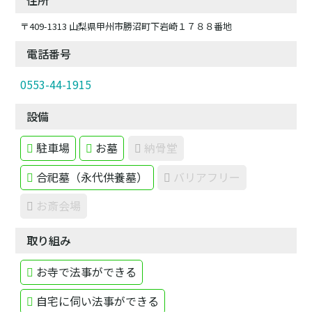
住所
〒409-1313 山梨県甲州市勝沼町下岩崎１７８８番地
電話番号
0553-44-1915
設備
駐車場
お墓
納骨堂
合祀墓（永代供養墓）
バリアフリー
お斎会場
取り組み
お寺で法事ができる
自宅に伺い法事ができる