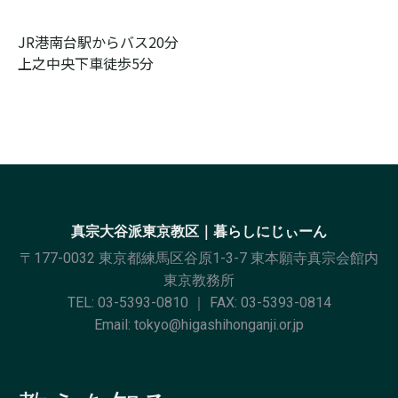
JR港南台駅からバス20分

上之中央下車徒歩5分
真宗大谷派東京教区｜暮らしにじぃーん
〒177-0032 東京都練馬区谷原1-3-7 東本願寺真宗会館内
東京教務所
TEL:
03-5393-0810
｜ FAX: 03-5393-0814
Email:
tokyo@higashihonganji.or.jp