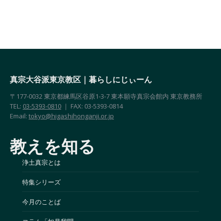
真宗大谷派東京教区｜暮らしにじぃーん
〒177-0032 東京都練馬区谷原1-3-7 東本願寺真宗会館内 東京教務所
TEL:
03-5393-0810
｜ FAX: 03-5393-0814
Email:
tokyo@higashihonganji.or.jp
教えを知る
浄土真宗とは
特集シリーズ
今月のことば