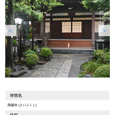
寺院名
西福寺 (さいふくじ)