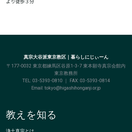
より徒歩３分
真宗大谷派東京教区｜暮らしにじぃーん
〒177-0032 東京都練馬区谷原1-3-7 東本願寺真宗会館内
東京教務所
TEL:
03-5393-0810
｜ FAX: 03-5393-0814
Email:
tokyo@higashihonganji.or.jp
教えを知る
浄土真宗とは