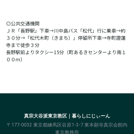
◎公共交通機関

ＪＲ「長野駅」下車→川中島バス「松代」行に乗車→約
３０分→「松代木町（きまち）」停留所下車→寺町證蓮
寺まで徒歩３分

長野駅前よりタクシー15分（町あるきセンターより南１
００ｍ）
真宗大谷派東京教区｜暮らしにじぃーん
〒177-0032 東京都練馬区谷原1-3-7 東本願寺真宗会館内
東京教務所