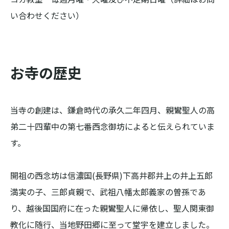
い合わせください）
お寺の歴史
当寺の創建は、鎌倉時代の承久二年四月、親鸞聖人の高
弟二十四輩中の第七番西念御坊によると伝えられていま
す。

開祖の西念坊は信濃国(長野県)下高井郡井上の井上五郎
満実の子、三郎貞親で、武祖八幡太郎義家の曽孫であ
り、越後国国府に在った親鸞聖人に帰依し、聖人関東御
教化に随行、当地野田郷に至って堂宇を建立しました。
