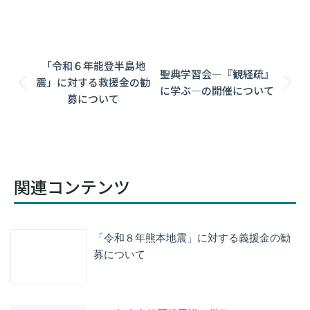
Post
「令和６年能登半島地
聖典学習会―『観経疏』
navigation
震」に対する救援金の勧
Previous
Next
に学ぶ―の開催について
募について
post:
post:
関連コンテンツ
「令和８年熊本地震」に対する義援金の勧
募について