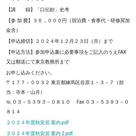
【講 録】「口伝鈔」史考
【参 加 費】３６，０００円（宿泊費・食事代・研修冥加
金含）
【申込締切】２０２４年１２月２３日（月）まで
【申込方法】参加申込書に必要事項をご記入のうえFAX
又は郵送にて東京教務所まで
お申し込みください。
〒１７７－００３２ 東京都練馬区谷原１－３－７（担
当：寺本・山月）
℡ ０３－５３９３－０８１０ Fax ０３－５３９３－０
８１４
２０２４年度秋安居 案内.pdf
２０２４年度秋安居 案内 2.pdf