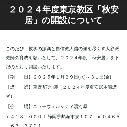
２０２４年度東京教区「秋安
居」の開設について
このたび、教学の振興と自信教人信の誠を尽くす大谷派
教師の育成を願いとして、２０２４年度「秋安居」を下
記のとおり開設いたします。
【期 日】２０２５年１月２９日(水)～３１日(金)
【講 師】草野 顕之 師（２０２４年度夏安居本講講
者）
【会 場】ニューウェルシティ湯河原
〒４１３－０００１ 静岡県熱海市泉１０７ ℡０４６５
－６３－３７２１