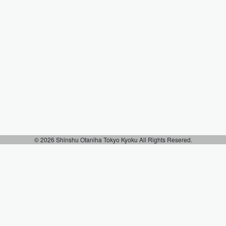
大切な方がお亡くなりになり、様々な思い
を抱きながら、節目の法要を勤めていきま
す。初七日法要、四十九日法要な重要な仏
事がありますが、その中で新盆法要があり
ます。日本特有の伝統であり、お亡くなり
になってから初めてお迎えするお…
© 2026 Shinshu Otaniha Tokyo Kyoku All Rights Resered.