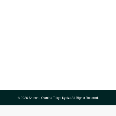
巻頭コラム⑨ 『一人一世界（ひとりい
ちせかい）の奪回』
2023-08-15
巻頭言
『一人一世界（ひとりいちせかい）の奪回』 まさ
か二十一世紀になって、武力により他国を侵略す
るなどということが起ころうとは、思ってもみな
かった。国連は、他国間の紛争仲裁システムだと
思っていたが、これも組織の成り立ちに問題を…
© 2026 Shinshu Otaniha Tokyo Kyoku All Rights Resered.