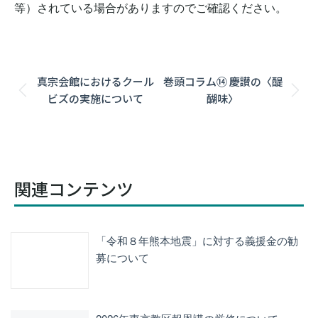
等）されている場合がありますのでご確認ください。
Post
真宗会館におけるクール
巻頭コラム⑭ 慶讃の〈醍
navigation
Previous
Next
ビズの実施について
醐味〉
post:
post:
関連コンテンツ
「令和８年熊本地震」に対する義援金の勧
募について