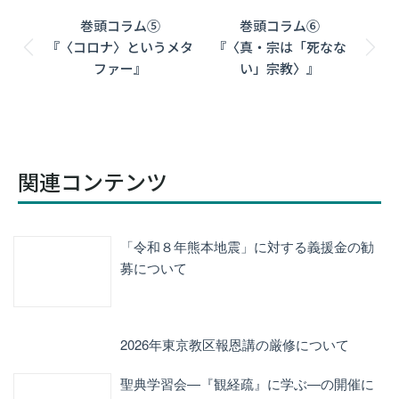
Post
巻頭コラム⑤
巻頭コラム⑥
navigation
『〈コロナ〉というメタ
『〈真・宗は「死なな
Previous
Next
ファー』
い」宗教〉』
post:
post:
関連コンテンツ
「令和８年熊本地震」に対する義援金の勧
募について
2026年東京教区報恩講の厳修について
聖典学習会―『観経疏』に学ぶ―の開催に