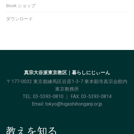
Book ショップ
ダウンロード
真宗大谷派東京教区｜暮らしにじぃーん
〒177-0032 東京都練馬区谷原1-3-7 東本願寺真宗会館内
東京教務所
TEL:
03-5393-0810
｜ FAX: 03-5393-0814
Email:
tokyo@higashihonganji.or.jp
教えを知る