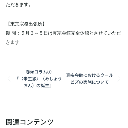
ただきます。
【東京宗務出張所】
期 間：５月３～５日は真宗会館完全休館とさせていただ
きます
Post
巻頭コラム①
真宗会館におけるクール
navigation
『〈未生怨〉（みしょう
Previous
Next
ビズの実施について
おん）の誕生』
post:
post:
関連コンテンツ