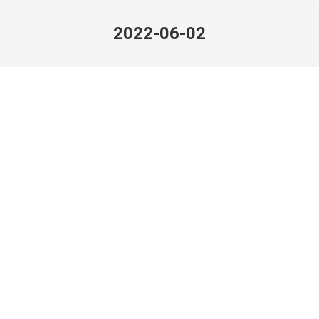
2022-06-02
上正寺【上正寺】
2022-06-02
しんらんさまめぐり
神奈川県
伝説【寺院】 はじめは顕密兼学の道場であった
が、嘉禄年中に住僧、了智坊道圓（佐々木高綱）
は国府津の親鸞聖人を尋ね、その教えに帰依し改
宗する。聖人より「無上正覚寺」と名づけられ
る。 住所：茅ヶ崎市小和田2-12-73 お問…